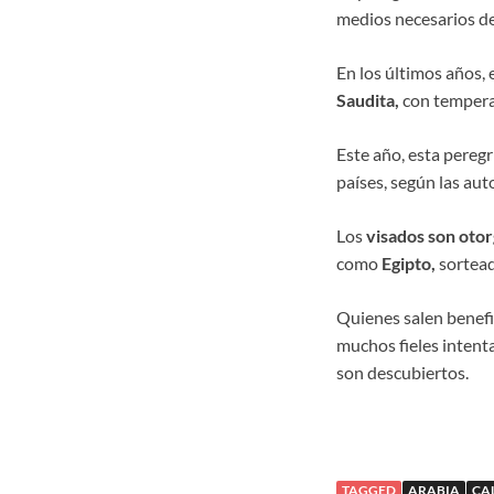
medios necesarios deb
En los últimos años, 
Saudita,
con tempera
Este año, esta pereg
países, según las aut
Los
visados son otor
como
Egipto,
sorteado
Quienes salen benef
muchos fieles inten
son descubiertos.
TAGGED
ARABIA
CA