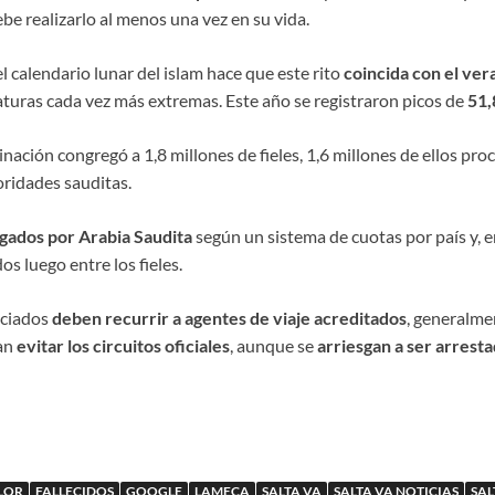
e realizarlo al menos una vez en su vida.
el calendario lunar del islam hace que este rito
coincida con el ver
turas cada vez más extremas. Este año se registraron picos de
51,
rinación congregó a
1,8 millones de fieles, 1,6 millones de ellos pr
oridades sauditas.
gados por Arabia Saudita
según un sistema de cuotas por país y, e
s luego entre los fieles.
iciados
deben recurrir a agentes de viaje acreditados
, generalme
tan
evitar los circuitos oficiales
, aunque se
arriesgan a ser arrest
LOR
FALLECIDOS
GOOGLE
LAMECA
SALTA VA
SALTA VA NOTICIAS
SAL