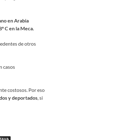
ano en Arabia
8º C en la Meca.
ocedentes de otros
n casos
nte costosos. Por eso
ados y deportados
, si
TAVA