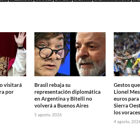
o visitará
Brasil rebaja su
Gestos que
ra por
representación diplomática
Lionel Mes
en Argentina y Bitelli no
euros para 
volverá a Buenos Aires
Sierra Oes
los voraces
5 agosto, 2026
4 agosto, 202