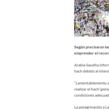
Según precisaron las
emprender el recorr
Arabia Saudita infor
hach debido al intens
“Lamentablemente, el
realizar el hach (per
condiciones adecuadas
La peregrinación a L