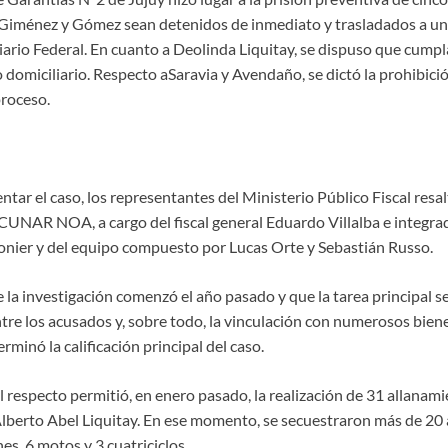
Giménez y Gómez sean detenidos de inmediato y trasladados a una
iario Federal. En cuanto a Deolinda Liquitay, se dispuso que cumpla
domiciliario. Respecto aSaravia y Avendaño, se dictó la prohibición
proceso.
ar el caso, los representantes del Ministerio Público Fiscal resa
UNAR NOA, a cargo del fiscal general Eduardo Villalba e integrada
 Monier y del equipo compuesto por Lucas Orte y Sebastián Russo.
ue la investigación comenzó el año pasado y que la tarea principal 
tre los acusados y, sobre todo, la vinculación con numerosos bien
rminó la calificación principal del caso.
al respecto permitió, en enero pasado, la realización de 31 allanam
Alberto Abel Liquitay. En ese momento, se secuestraron más de 20
s, 6 motos y 3 cuatriciclos.