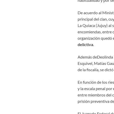
habitualidad y por s
De acuerdo al Ministe
principal del clan, c
La Quiaca (Jujuy) al s
encomiendas, entre ot
organización quedó e
delictiva
.
Además deDeolinda Li
Esquivel, Matías Gau
de la fiscalía, se dic
En función de los ri
y la escala penal po
entre miembros del c
prisión preventiva d
El Juzgado Federal de