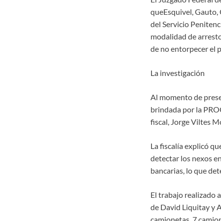
queEsquivel, Gauto, 
del Servicio Penitenc
modalidad de arresto 
de no entorpecer el 
La investigación
Al momento de present
brindada por la PROC
fiscal, Jorge Viltes
La fiscalía explicó q
detectar los nexos en
bancarias, lo que dete
El trabajo realizado 
de David Liquitay y 
camionetas, 7 camione