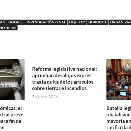
LAN
GOOGLE
INVESTIGACIÓNPENAL
LIQUITAY
NOROESTE
ORGANIZA
 NOTICIAS
Reforma legislativa nacional:
aprueban desalojos exprés
tras la quita de los artículos
sobre tierras e incendios
7 agosto, 2026
ómicas: el
Batalla legi
tral prevé
oficialism
ara fin de
mayoría en
ón
ratificó la 