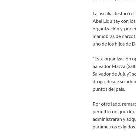
La fiscalía destacó e
Abel Liquitay con lo
organización y, por e
maniobras de narcotrá
uno de los hijos de 
“Esta organización op
Salvador Mazza (Salta
Salvador de Jujuy”, s
droga, desde su adquis
puntos del país.
Por otro lado, remarc
permitieron que duran
administraran y adqu
parámetros exigidos 