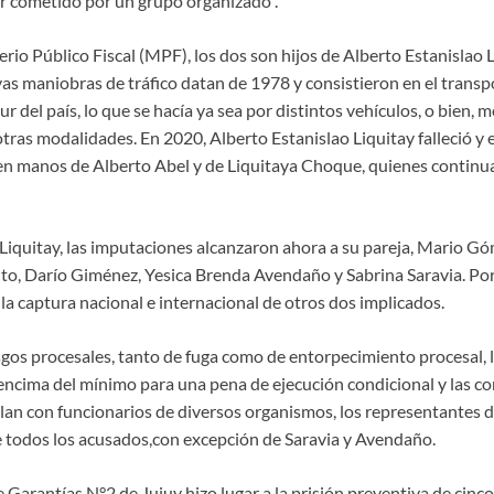
er cometido por un grupo organizado”.
rio Público Fiscal (MPF), los dos son hijos de Alberto Estanislao 
uyas maniobras de tráfico datan de 1978 y consistieron en el trans
ur del país, lo que se hacía ya sea por distintos vehículos, o bien, 
ras modalidades. En 2020, Alberto Estanislao Liquitay falleció y 
n manos de Alberto Abel y de Liquitaya Choque, quienes continu
quitay, las imputaciones alcanzaron ahora a su pareja, Mario Gó
to, Darío Giménez, Yesica Brenda Avendaño y Sabrina Saravia. Por 
tó la captura nacional e internacional de otros dos implicados.
esgos procesales, tanto de fuga como de entorpecimiento procesal, 
r encima del mínimo para una pena de ejecución condicional y las c
lan con funcionarios de diversos organismos, los representantes d
e todos los acusados,con excepción de Saravia y Avendaño.
 Garantías N°2 de Jujuy hizo lugar a la prisión preventiva de cinco