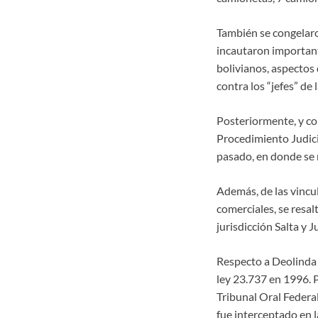
También se congelaron
incautaron important
bolivianos, aspectos 
contra los “jefes” de 
Posteriormente, y co
Procedimiento Judici
pasado, en donde se 
Además, de las vincul
comerciales, se resal
jurisdicción Salta y J
Respecto a Deolinda 
ley 23.737 en 1996. 
Tribunal Oral Federal
fue interceptado en l