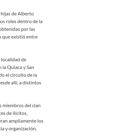
 hijas de Alberto
s roles dentro de la
obtenidas por las
o que existió entre
 localidad de
n la Quiaca y San
o el circuito de la
sde allí, a distintos
os miembros del clan
s de ilícitos,
peran ampliamente los
ia y organización.