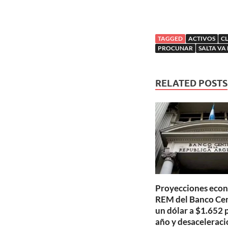
TAGGED
ACTIVOS
C
PROCUNAR
SALTA VA
RELATED POSTS
Proyecciones econ
REM del Banco Cen
un dólar a $1.652 p
año y desaceleraci