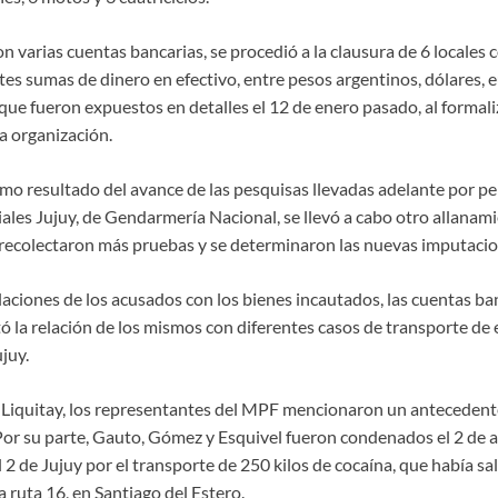
 varias cuentas bancarias, se procedió a la clausura de 6 locales 
es sumas de dinero en efectivo, entre pesos argentinos, dólares, 
que fueron expuestos en detalles el 12 de enero pasado, al formaliz
la organización.
mo resultado del avance de las pesquisas llevadas adelante por p
ales Jujuy, de Gendarmería Nacional, se llevó a cabo otro allana
recolectaron más pruebas y se determinaron las nuevas imputacio
aciones de los acusados con los bienes incautados, las cuentas ban
tó la relación de los mismos con diferentes casos de transporte de 
ujuy.
Liquitay, los representantes del MPF mencionaron un antecedente 
Por su parte, Gauto, Gómez y Esquivel fueron condenados el 2 de 
 2 de Jujuy por el transporte de 250 kilos de cocaína, que había sa
a ruta 16, en Santiago del Estero.