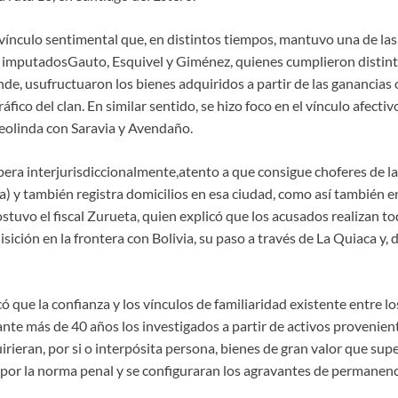
l vínculo sentimental que, en distintos tiempos, mantuvo una de las
s imputadosGauto, Esquivel y Giménez, quienes cumplieron distinto
nde, usufructuaron los bienes adquiridos a partir de las ganancias 
fico del clan. En similar sentido, se hizo foco en el vínculo afectiv
Deolinda con Saravia y Avendaño.
era interjurisdiccionalmente,atento a que consigue choferes de la
) y también registra domicilios en esa ciudad, como así también e
ostuvo el fiscal Zurueta, quien explicó que los acusados realizan tod
ición en la frontera con Bolivia, su paso a través de La Quiaca y, de
ó que la confianza y los vínculos de familiaridad existente entre l
te más de 40 años los investigados a partir de activos proveniente
irieran, por si o interpósita persona, bienes de gran valor que su
por la norma penal y se configuraran los agravantes de permanenc