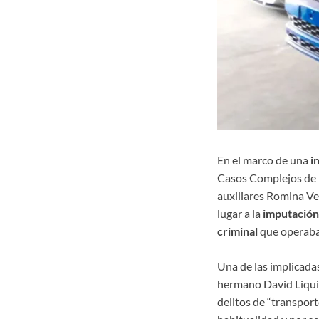
En el marco de una
i
Casos Complejos de la
auxiliares Romina Ve
lugar a la
imputación
criminal
que operaba
Una de las implicada
hermano David Liqui
delitos de “transpor