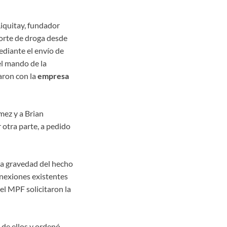
Liquitay, fundador
porte de droga desde
mediante el envío de
el mando de la
aron con la
empresa
mez y a Brian
otra parte, a pedido
la gravedad del hecho
onexiones existentes
el MPF solicitaron la
 de ellos y ordenó