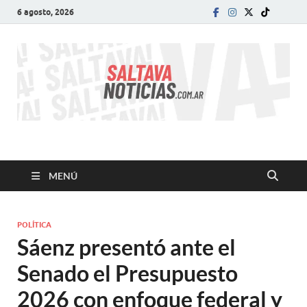
6 agosto, 2026
SALTA VA!
El informativo digital que VA con vos!
MENÚ
POLÍTICA
Sáenz presentó ante el
Senado el Presupuesto
2026 con enfoque federal y