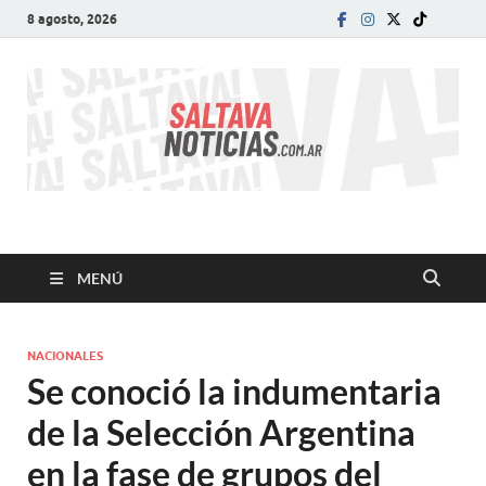
8 agosto, 2026
SALTA VA!
El informativo digital que VA con vos!
MENÚ
NACIONALES
Se conoció la indumentaria
de la Selección Argentina
en la fase de grupos del