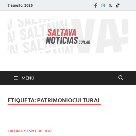
7 agosto, 2026
SALTA VA!
El informativo digital que VA con vos!
MENÚ
ETIQUETA:
PATRIMONIOCULTURAL
CULTURA Y ESPECTACULOS