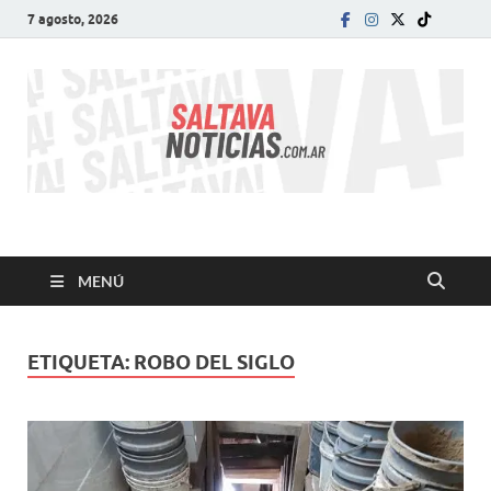
7 agosto, 2026
SALTA VA!
El informativo digital que VA con vos!
MENÚ
ETIQUETA:
ROBO DEL SIGLO