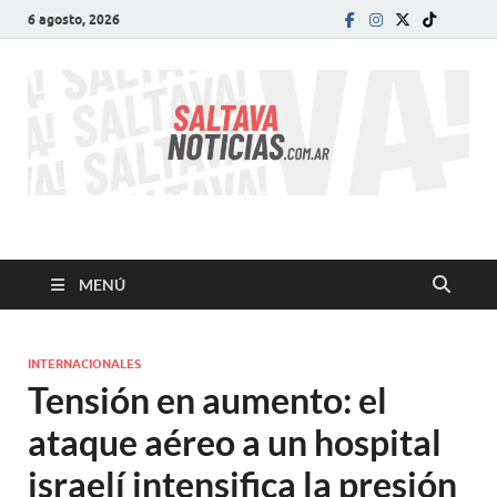
6 agosto, 2026
SALTA VA!
El informativo digital que VA con vos!
MENÚ
INTERNACIONALES
Tensión en aumento: el
ataque aéreo a un hospital
israelí intensifica la presión