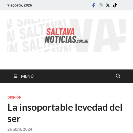
9 agosto, 2026
SALTA VA!
El informativo digital que VA con vos!
MENÚ
OPINIÓN
La insoportable levedad del
ser
26 abril, 2024